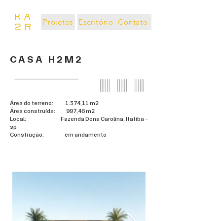
Projetos
Escritório
Contato
CASA H2M2
Área do terreno: 1.374,11 m²
Área construída: 997,46 m²
Local: Fazenda Dona Carolina, Itatiba -
sp
Construção: em andamento